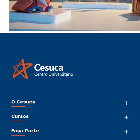
O Cesuca
Nossa História
Cursos
Sala de Imprensa
Graduação
Trabalhe Conosco
Faça Parte
Pós-Graduação
Sou Colaborador
Vestibular Múltipla Escolha