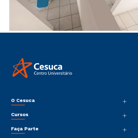
O Cesuca
Nossa História
Cursos
Sala de Imprensa
Graduação
Trabalhe Conosco
Faça Parte
Pós-Graduação
Sou Colaborador
Vestibular Múltipla Escolha