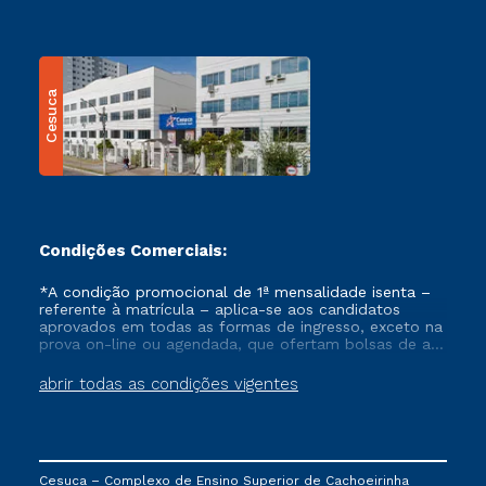
Cesuca
Condições Comerciais:
*A condição promocional de 1ª mensalidade isenta –
referente à matrícula – aplica-se aos candidatos
aprovados em todas as formas de ingresso, exceto na
prova on-line ou agendada, que ofertam bolsas de até
50% de desconto, ambos ingressantes no semestre
vigente, que ainda não tenham efetivado e/ou não
abrir todas as condições vigentes
tenham cancelado ou trancado sua matrícula em uma
das Instituições da Cruzeiro do Sul Educacional, no
período de um ano. Tais condições não se aplicam
aos cursos de Medicina, e também para matriculados
via FIES, Prouni e outros programas governamentais, e
Cesuca – Complexo de Ensino Superior de Cachoeirinha
não se acumula com nenhuma outra campanha