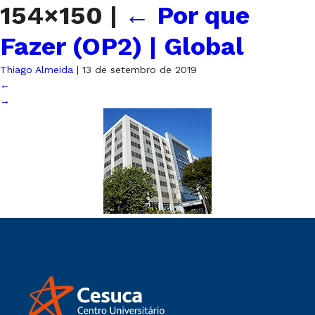
154×150
|
←
Por que
Fazer (OP2) | Global
Thiago Almeida
|
13 de setembro de 2019
←
→