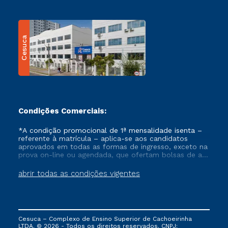
Cesuca
Condições Comerciais:
*A condição promocional de 1ª mensalidade isenta –
referente à matrícula – aplica-se aos candidatos
aprovados em todas as formas de ingresso, exceto na
prova on-line ou agendada, que ofertam bolsas de até
50% de desconto, ambos ingressantes no semestre
vigente, que ainda não tenham efetivado e/ou não
abrir todas as condições vigentes
tenham cancelado ou trancado sua matrícula em uma
das Instituições da Cruzeiro do Sul Educacional, no
período de um ano. Tais condições não se aplicam
aos cursos de Medicina, e também para matriculados
via FIES, Prouni e outros programas governamentais, e
Cesuca – Complexo de Ensino Superior de Cachoeirinha
não se acumula com nenhuma outra campanha
LTDA. © 2026 - Todos os direitos reservados. CNPJ: