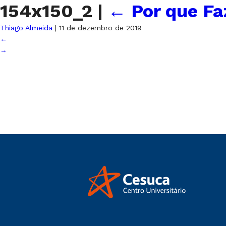
154x150_2
|
←
Por que Fa
Thiago Almeida
|
11 de dezembro de 2019
←
→