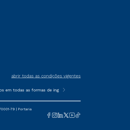
abrir todas as condições vigentes
os em todas as formas de ingresso, exceto na prova on-line ou a
**Semipresencial é um formato do E
0001-79 | Portaria