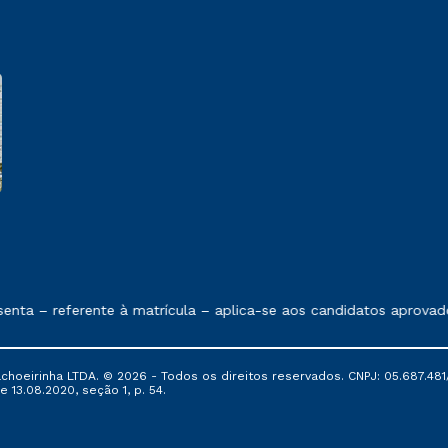
e exposto no contrato de prestação de serviços
nta – referente à matrícula – aplica-se aos candidatos aprovad
oeirinha LTDA. © 2026 - Todos os direitos reservados. CNPJ: 05.687.481/
e 13.08.2020, seção 1, p. 54.