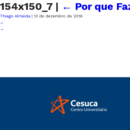
154x150_7
|
←
Por que Fa
Thiago Almeida
|
13 de dezembro de 2019
←
→