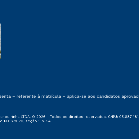
e exposto no contrato de prestação de serviços
nta – referente à matrícula – aplica-se aos candidatos aprovad
oeirinha LTDA. © 2026 - Todos os direitos reservados. CNPJ: 05.687.481/
e 13.08.2020, seção 1, p. 54.