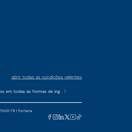
abrir todas as condições vigentes
os em todas as formas de ingresso, exceto na prova on-line ou a
**Semipresencial é um formato do E
0001-79 | Portaria