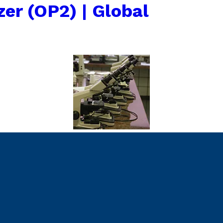
zer (OP2) | Global