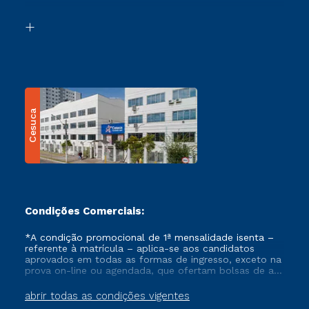
Segunda Graduação
Biblioteca
Transferência
Cesuca
Condições Comerciais:
*A condição promocional de 1ª mensalidade isenta –
referente à matrícula – aplica-se aos candidatos
aprovados em todas as formas de ingresso, exceto na
prova on-line ou agendada, que ofertam bolsas de até
50% de desconto, ambos ingressantes no semestre
vigente, que ainda não tenham efetivado e/ou não
abrir todas as condições vigentes
tenham cancelado ou trancado sua matrícula em uma