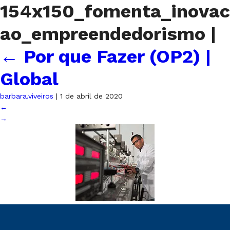
154x150_fomenta_inovac
ao_empreendedorismo
|
←
Por que Fazer (OP2) |
Global
barbara.viveiros
|
1 de abril de 2020
←
→