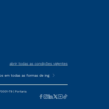
abrir todas as condições vigentes
os em todas as formas de ingresso, exceto na prova on-line ou a
**Semipresencial é um formato do E
0001-79 | Portaria