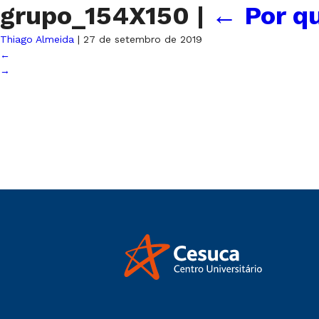
grupo_154X150
|
←
Por qu
Thiago Almeida
|
27 de setembro de 2019
←
→