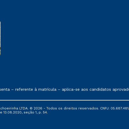
e exposto no contrato de prestação de serviços
nta – referente à matrícula – aplica-se aos candidatos aprovad
oeirinha LTDA. © 2026 - Todos os direitos reservados. CNPJ: 05.687.481/
e 13.08.2020, seção 1, p. 54.