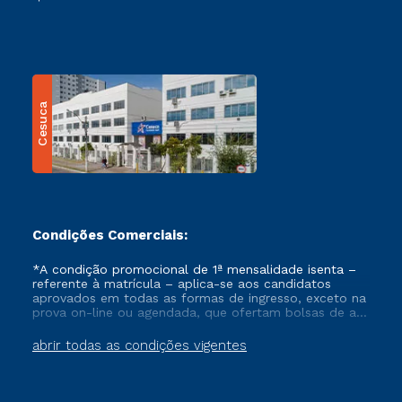
Cesuca
Condições Comerciais:
*A condição promocional de 1ª mensalidade isenta –
referente à matrícula – aplica-se aos candidatos
aprovados em todas as formas de ingresso, exceto na
prova on-line ou agendada, que ofertam bolsas de até
50% de desconto, ambos ingressantes no semestre
vigente, que ainda não tenham efetivado e/ou não
abrir todas as condições vigentes
tenham cancelado ou trancado sua matrícula em uma
das Instituições da Cruzeiro do Sul Educacional, no
período de um ano. Tais condições não se aplicam
aos cursos de Medicina, e também para matriculados