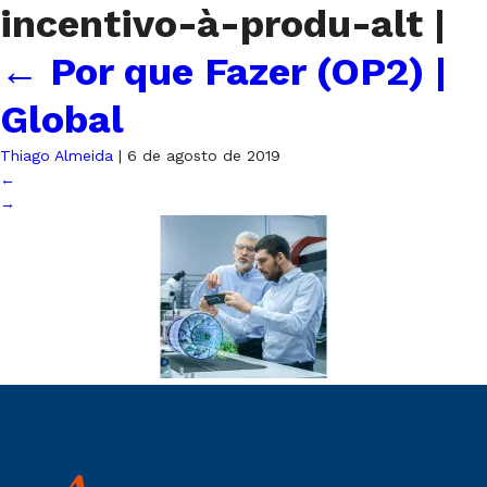
incentivo-à-produ-alt
|
←
Por que Fazer (OP2) |
Global
Thiago Almeida
|
6 de agosto de 2019
←
→