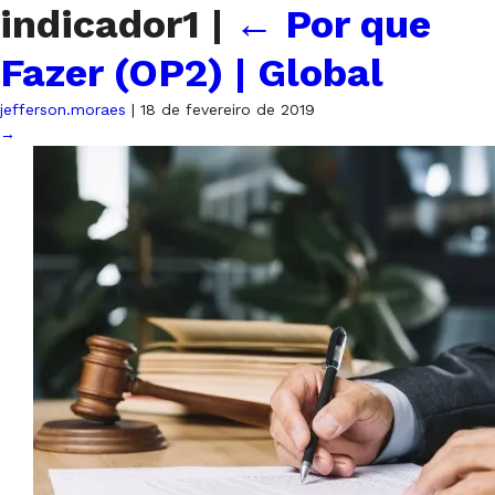
indicador1
|
←
Por que
Fazer (OP2) | Global
jefferson.moraes
|
18 de fevereiro de 2019
→