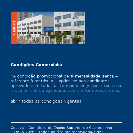
Cesuca
Condições Comerciais:
*A condição promocional de 1ª mensalidade isenta –
referente à matrícula – aplica-se aos candidatos
aprovados em todas as formas de ingresso, exceto na
prova on-line ou agendada, que ofertam bolsas de até
50% de desconto, ambos ingressantes no semestre
vigente, que ainda não tenham efetivado e/ou não
abrir todas as condições vigentes
tenham cancelado ou trancado sua matrícula em uma
das Instituições da Cruzeiro do Sul Educacional, no
período de um ano. Tais condições não se aplicam
aos cursos de Medicina, e também para matriculados
via FIES, Prouni e outros programas governamentais, e
Cesuca – Complexo de Ensino Superior de Cachoeirinha
não se acumula com nenhuma outra campanha
LTDA. © 2026 - Todos os direitos reservados. CNPJ: