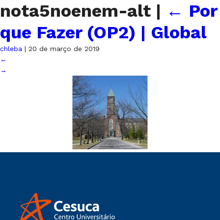
nota5noenem-alt
|
←
Por
que Fazer (OP2) | Global
chleba
|
20 de março de 2019
←
→