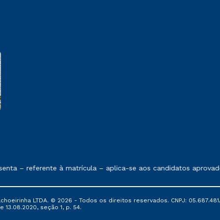
e exposto no contrato de prestação de serviços
nta – referente à matrícula – aplica-se aos candidatos aprovad
oeirinha LTDA. © 2026 - Todos os direitos reservados. CNPJ: 05.687.481/
e 13.08.2020, seção 1, p. 54.