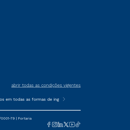
abrir todas as condições vigentes
os em todas as formas de ingresso, exceto na prova on-line ou a
**Semipresencial é um formato do E
0001-79 | Portaria