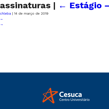
assinaturas
|
←
Estágio 
chleba
|
14 de março de 2019
←
→