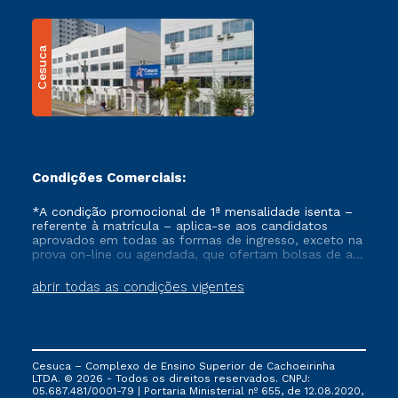
Cesuca
Condições Comerciais:
*A condição promocional de 1ª mensalidade isenta –
referente à matrícula – aplica-se aos candidatos
aprovados em todas as formas de ingresso, exceto na
prova on-line ou agendada, que ofertam bolsas de até
50% de desconto, ambos ingressantes no semestre
vigente, que ainda não tenham efetivado e/ou não
abrir todas as condições vigentes
tenham cancelado ou trancado sua matrícula em uma
das Instituições da Cruzeiro do Sul Educacional, no
período de um ano. Tais condições não se aplicam
aos cursos de Medicina, e também para matriculados
via FIES, Prouni e outros programas governamentais, e
Cesuca – Complexo de Ensino Superior de Cachoeirinha
não se acumula com nenhuma outra campanha
LTDA. © 2026 - Todos os direitos reservados. CNPJ:
ofertada pela Instituição.
05.687.481/0001-79 | Portaria Ministerial nº 655, de 12.08.2020,