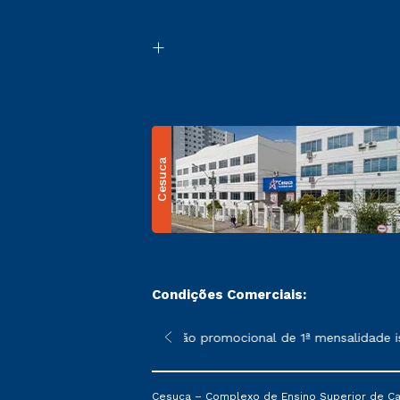
Cesuca
Condições Comerciais:
 poderão sofrer alterações nos períodos de rematrícula conform
*A condição promocional de 1ª mensalidade ise
Cesuca – Complexo de Ensino Superior de Cach