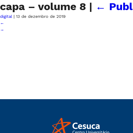
capa – volume 8
|
←
Publ
digital
|
13 de dezembro de 2019
←
→