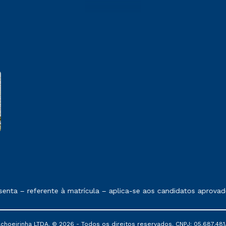
e exposto no contrato de prestação de serviços
nta – referente à matrícula – aplica-se aos candidatos aprovad
oeirinha LTDA. © 2026 - Todos os direitos reservados. CNPJ: 05.687.481/