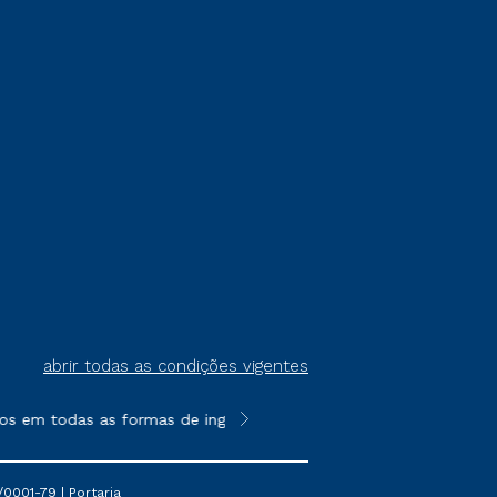
abrir todas as condições vigentes
os em todas as formas de ingresso, exceto na prova on-line ou a
**Semipresencial é um formato do E
0001-79 | Portaria