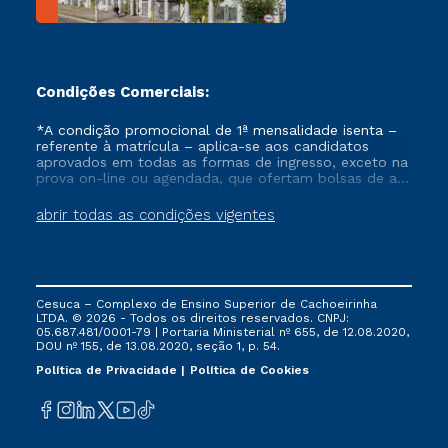
Condições Comerciais:
*A condição promocional de 1ª mensalidade isenta –
referente à matrícula – aplica-se aos candidatos
aprovados em todas as formas de ingresso, exceto na
prova on-line ou agendada, que ofertam bolsas de até
50% de desconto, ambos ingressantes no semestre
vigente, que ainda não tenham efetivado e/ou não
abrir todas as condições vigentes
tenham cancelado ou trancado sua matrícula em uma
das Instituições da Cruzeiro do Sul Educacional, no
período de um ano. Tais condições não se aplicam
aos cursos de Medicina, e também para matriculados
via FIES, Prouni e outros programas governamentais, e
Cesuca – Complexo de Ensino Superior de Cachoeirinha
não se acumula com nenhuma outra campanha
LTDA. © 2026 - Todos os direitos reservados. CNPJ:
ofertada pela Instituição.
05.687.481/0001-79 | Portaria Ministerial nº 655, de 12.08.2020,
DOU nº 155, de 13.08.2020, seção 1, p. 54.
Política de Privacidade
Política de Cookies