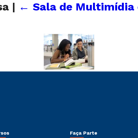
isa
|
←
Sala de Multimídia 
rsos
Faça Parte