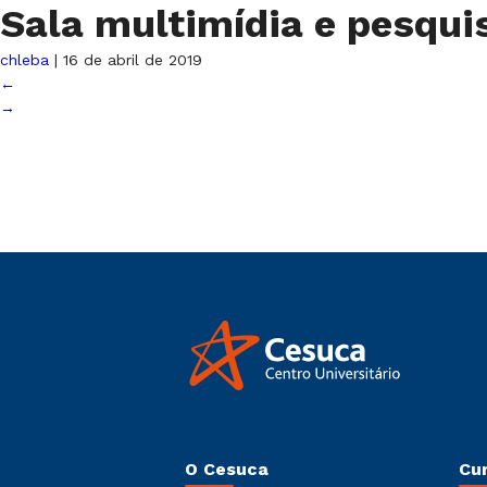
Sala multimídia e pesqu
chleba
|
16 de abril de 2019
←
→
O Cesuca
Cu