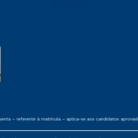
e exposto no contrato de prestação de serviços
nta – referente à matrícula – aplica-se aos candidatos aprovad