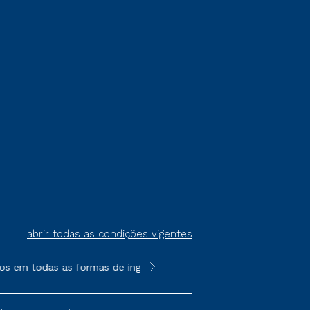
abrir todas as condições vigentes
os em todas as formas de ingresso, exceto na prova on-line ou a
**Semipresencial é um formato do E