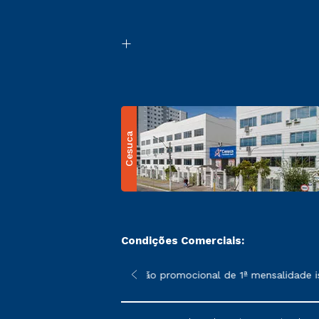
Cesuca
Condições Comerciais:
 poderão sofrer alterações nos períodos de rematrícula conform
*A condição promocional de 1ª mensalidade ise