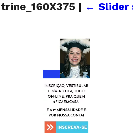
itrine_160X375
|
←
Slider 