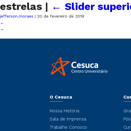
estrelas
|
←
Slider superi
jefferson.moraes
|
20 de fevereiro de 2019
←
→
O Cesuca
Cu
Nossa História
Gra
Sala de Imprensa
Pós
Trabalhe Conosco
Cur