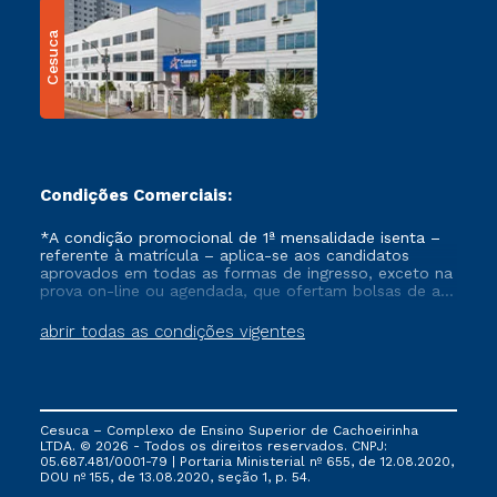
Cesuca
Condições Comerciais:
*A condição promocional de 1ª mensalidade isenta –
referente à matrícula – aplica-se aos candidatos
aprovados em todas as formas de ingresso, exceto na
prova on-line ou agendada, que ofertam bolsas de até
50% de desconto, ambos ingressantes no semestre
vigente, que ainda não tenham efetivado e/ou não
abrir todas as condições vigentes
tenham cancelado ou trancado sua matrícula em uma
das Instituições da Cruzeiro do Sul Educacional, no
período de um ano. Tais condições não se aplicam
aos cursos de Medicina, e também para matriculados
via FIES, Prouni e outros programas governamentais, e
Cesuca – Complexo de Ensino Superior de Cachoeirinha
não se acumula com nenhuma outra campanha
LTDA. © 2026 - Todos os direitos reservados. CNPJ:
ofertada pela Instituição.
05.687.481/0001-79 | Portaria Ministerial nº 655, de 12.08.2020,
DOU nº 155, de 13.08.2020, seção 1, p. 54.