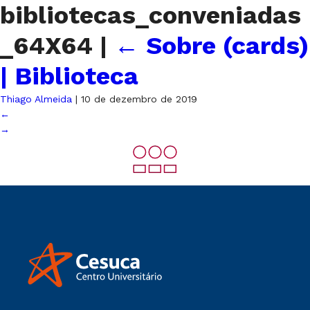
bibliotecas_conveniadas
_64X64
|
←
Sobre (cards)
| Biblioteca
Thiago Almeida
|
10 de dezembro de 2019
←
→