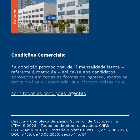
Cesuca
Condições Comerciais:
*A condição promocional de 1ª mensalidade isenta –
referente à matrícula – aplica-se aos candidatos
aprovados em todas as formas de ingresso, exceto na
prova on-line ou agendada, que ofertam bolsas de até
50% de desconto, ambos ingressantes no semestre
vigente, que ainda não tenham efetivado e/ou não
abrir todas as condições vigentes
tenham cancelado ou trancado sua matrícula em uma
das Instituições da Cruzeiro do Sul Educacional, no
período de um ano. Tais condições não se aplicam
aos cursos de Medicina, e também para matriculados
via FIES, Prouni e outros programas governamentais, e
Cesuca – Complexo de Ensino Superior de Cachoeirinha
não se acumula com nenhuma outra campanha
LTDA. © 2026 - Todos os direitos reservados. CNPJ:
ofertada pela Instituição.
05.687.481/0001-79 | Portaria Ministerial nº 655, de 12.08.2020,
DOU nº 155, de 13.08.2020, seção 1, p. 54.