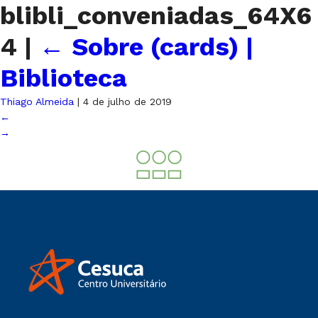
blibli_conveniadas_64X6
4
|
←
Sobre (cards) |
Biblioteca
Thiago Almeida
|
4 de julho de 2019
←
→