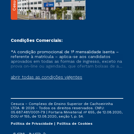
Cesuca
Condições Comerciais:
*A condição promocional de 1ª mensalidade isenta –
referente à matrícula – aplica-se aos candidatos
aprovados em todas as formas de ingresso, exceto na
prova on-line ou agendada, que ofertam bolsas de até
50% de desconto, ambos ingressantes no semestre
vigente, que ainda não tenham efetivado e/ou não
abrir todas as condições vigentes
tenham cancelado ou trancado sua matrícula em uma
das Instituições da Cruzeiro do Sul Educacional, no
período de um ano. Tais condições não se aplicam
aos cursos de Medicina, e também para matriculados
via FIES, Prouni e outros programas governamentais, e
Cesuca – Complexo de Ensino Superior de Cachoeirinha
não se acumula com nenhuma outra campanha
LTDA. © 2026 - Todos os direitos reservados. CNPJ:
ofertada pela Instituição.
05.687.481/0001-79 | Portaria Ministerial nº 655, de 12.08.2020,
DOU nº 155, de 13.08.2020, seção 1, p. 54.
Política de Privacidade
Política de Cookies