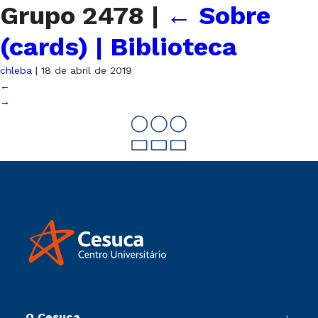
Grupo 2478
|
←
Sobre
(cards) | Biblioteca
chleba
|
18 de abril de 2019
←
→
O Cesuca