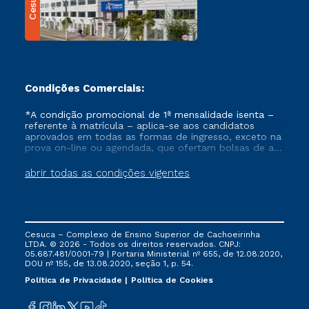
Cesuca
Condições Comerciais:
*A condição promocional de 1ª mensalidade isenta –
referente à matrícula – aplica-se aos candidatos
aprovados em todas as formas de ingresso, exceto na
prova on-line ou agendada, que ofertam bolsas de até
50% de desconto, ambos ingressantes no semestre
vigente, que ainda não tenham efetivado e/ou não
abrir todas as condições vigentes
tenham cancelado ou trancado sua matrícula em uma
das Instituições da Cruzeiro do Sul Educacional, no
período de um ano. Tais condições não se aplicam
aos cursos de Medicina, e também para matriculados
via FIES, Prouni e outros programas governamentais, e
Cesuca – Complexo de Ensino Superior de Cachoeirinha
não se acumula com nenhuma outra campanha
LTDA. © 2026 - Todos os direitos reservados. CNPJ:
ofertada pela Instituição.
05.687.481/0001-79 | Portaria Ministerial nº 655, de 12.08.2020,
DOU nº 155, de 13.08.2020, seção 1, p. 54.
Política de Privacidade
Política de Cookies