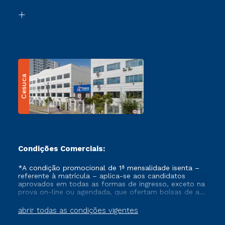
Biblioteca
Transferência
Cesuca
Condições Comerciais:
*A condição promocional de 1ª mensalidade isenta –
referente à matrícula – aplica-se aos candidatos
aprovados em todas as formas de ingresso, exceto na
prova on-line ou agendada, que ofertam bolsas de até
50% de desconto, ambos ingressantes no semestre
vigente, que ainda não tenham efetivado e/ou não
abrir todas as condições vigentes
tenham cancelado ou trancado sua matrícula em uma
das Instituições da Cruzeiro do Sul Educacional, no