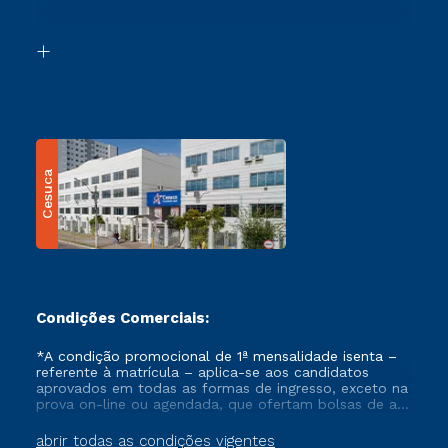
Acessibilidade
Segunda Graduação
Biblioteca
Transferência
Cesuca
Condições Comerciais:
*A condição promocional de 1ª mensalidade isenta –
referente à matrícula – aplica-se aos candidatos
aprovados em todas as formas de ingresso, exceto na
prova on-line ou agendada, que ofertam bolsas de até
50% de desconto, ambos ingressantes no semestre
vigente, que ainda não tenham efetivado e/ou não
abrir todas as condições vigentes