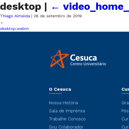
desktop
|
←
video_home_
Thiago Almeida
|
28 de setembro de 2019
←
desktop.webm
O Cesuca
Cu
Nossa História
Gra
Sala de Imprensa
Pós
Trabalhe Conosco
Cur
Sou Colaborador
Cur