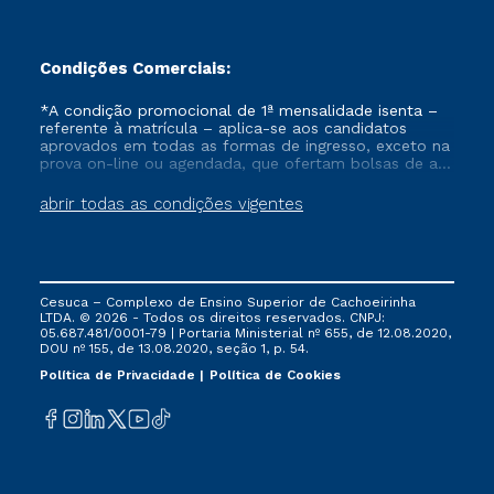
Condições Comerciais:
*A condição promocional de 1ª mensalidade isenta –
referente à matrícula – aplica-se aos candidatos
aprovados em todas as formas de ingresso, exceto na
prova on-line ou agendada, que ofertam bolsas de até
50% de desconto, ambos ingressantes no semestre
vigente, que ainda não tenham efetivado e/ou não
abrir todas as condições vigentes
tenham cancelado ou trancado sua matrícula em uma
das Instituições da Cruzeiro do Sul Educacional, no
período de um ano. Tais condições não se aplicam
aos cursos de Medicina, e também para matriculados
via FIES, Prouni e outros programas governamentais, e
Cesuca – Complexo de Ensino Superior de Cachoeirinha
não se acumula com nenhuma outra campanha
LTDA. © 2026 - Todos os direitos reservados. CNPJ:
ofertada pela Instituição.
05.687.481/0001-79 | Portaria Ministerial nº 655, de 12.08.2020,
DOU nº 155, de 13.08.2020, seção 1, p. 54.
Política de Privacidade
Política de Cookies