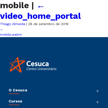
mobile
|
←
video_home_portal
Thiago Almeida
|
28 de setembro de 2019
←
mobile.webm
O Cesuca
Nossa História
Cursos
Sala de Imprensa
Graduação