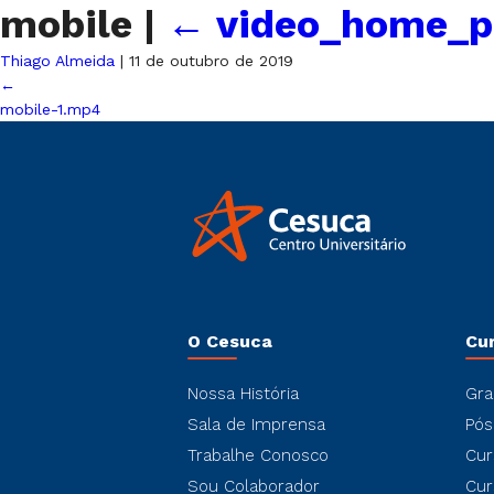
mobile
|
←
video_home_p
Thiago Almeida
|
11 de outubro de 2019
←
mobile-1.mp4
O Cesuca
Cu
Nossa História
Gra
Sala de Imprensa
Pós
Trabalhe Conosco
Cur
Sou Colaborador
Cur