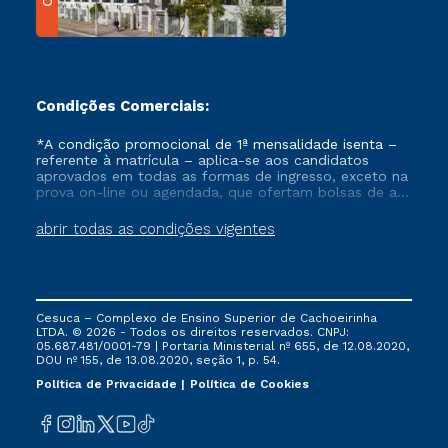
Condições Comerciais:
*A condição promocional de 1ª mensalidade isenta –
referente à matrícula – aplica-se aos candidatos
aprovados em todas as formas de ingresso, exceto na
prova on-line ou agendada, que ofertam bolsas de até
50% de desconto, ambos ingressantes no semestre
vigente, que ainda não tenham efetivado e/ou não
abrir todas as condições vigentes
tenham cancelado ou trancado sua matrícula em uma
das Instituições da Cruzeiro do Sul Educacional, no
período de um ano. Tais condições não se aplicam
aos cursos de Medicina, e também para matriculados
via FIES, Prouni e outros programas governamentais, e
Cesuca – Complexo de Ensino Superior de Cachoeirinha
não se acumula com nenhuma outra campanha
LTDA. © 2026 - Todos os direitos reservados. CNPJ:
ofertada pela Instituição.
05.687.481/0001-79 | Portaria Ministerial nº 655, de 12.08.2020,
DOU nº 155, de 13.08.2020, seção 1, p. 54.
Política de Privacidade
Política de Cookies