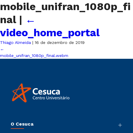
mobile_unifran_1080p_fi
nal
|
←
video_home_portal
Thiago Almeida
|
16 de dezembro de 2019
←
mobile_unifran_1080p_final.webm
O Cesuca
Nossa História