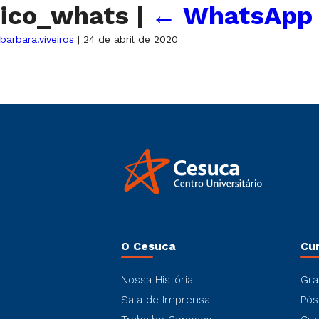
ico_whats
|
←
WhatsApp 
barbara.viveiros
|
24 de abril de 2020
O Cesuca
Cu
Nossa História
Gra
Sala de Imprensa
Pós