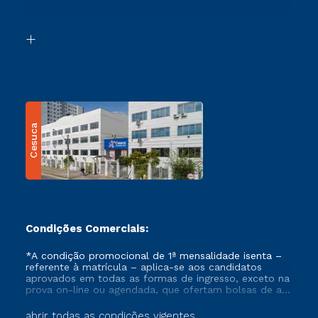
Acessibilidade
Segunda Graduação
Biblioteca
Transferência
Cesuca
Condições Comerciais:
*A condição promocional de 1ª mensalidade isenta –
referente à matrícula – aplica-se aos candidatos
aprovados em todas as formas de ingresso, exceto na
prova on-line ou agendada, que ofertam bolsas de até
50% de desconto, ambos ingressantes no semestre
vigente, que ainda não tenham efetivado e/ou não
abrir todas as condições vigentes