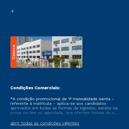
Segunda Graduação
Biblioteca
Transferência
Cesuca
Condições Comerciais:
*A condição promocional de 1ª mensalidade isenta –
referente à matrícula – aplica-se aos candidatos
aprovados em todas as formas de ingresso, exceto na
prova on-line ou agendada, que ofertam bolsas de até
50% de desconto, ambos ingressantes no semestre
vigente, que ainda não tenham efetivado e/ou não
abrir todas as condições vigentes
tenham cancelado ou trancado sua matrícula em uma