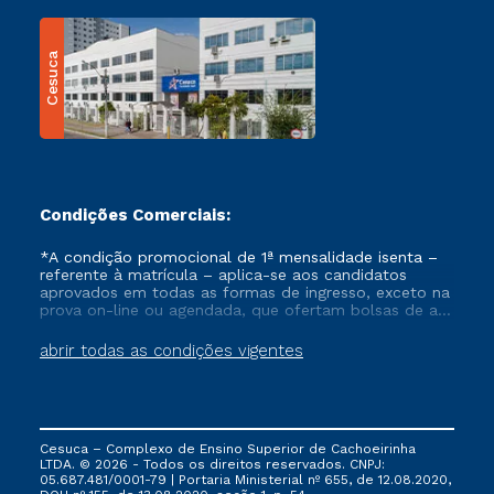
Cesuca
Condições Comerciais:
*A condição promocional de 1ª mensalidade isenta –
referente à matrícula – aplica-se aos candidatos
aprovados em todas as formas de ingresso, exceto na
prova on-line ou agendada, que ofertam bolsas de até
50% de desconto, ambos ingressantes no semestre
vigente, que ainda não tenham efetivado e/ou não
abrir todas as condições vigentes
tenham cancelado ou trancado sua matrícula em uma
das Instituições da Cruzeiro do Sul Educacional, no
período de um ano. Tais condições não se aplicam
aos cursos de Medicina, e também para matriculados
via FIES, Prouni e outros programas governamentais, e
Cesuca – Complexo de Ensino Superior de Cachoeirinha
não se acumula com nenhuma outra campanha
LTDA. © 2026 - Todos os direitos reservados. CNPJ:
ofertada pela Instituição.
05.687.481/0001-79 | Portaria Ministerial nº 655, de 12.08.2020,