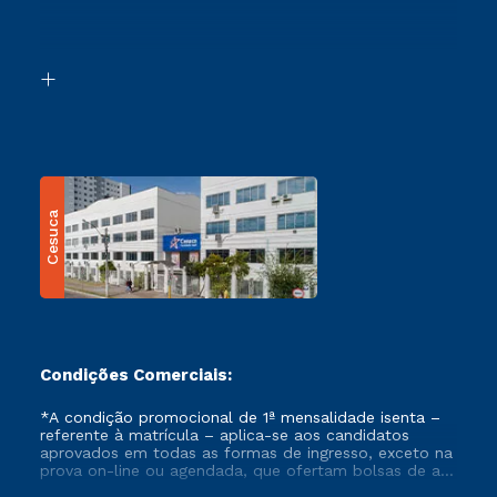
Canais de Atendimento
Retorne ao Curso
Acessibilidade
Segunda Graduação
Biblioteca
Transferência
Cesuca
Condições Comerciais:
*A condição promocional de 1ª mensalidade isenta –
referente à matrícula – aplica-se aos candidatos
aprovados em todas as formas de ingresso, exceto na
prova on-line ou agendada, que ofertam bolsas de até
50% de desconto, ambos ingressantes no semestre