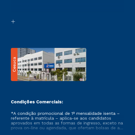
Canais de Atendimento
Retorne ao Curso
Acessibilidade
Segunda Graduação
Biblioteca
Transferência
Cesuca
Condições Comerciais:
*A condição promocional de 1ª mensalidade isenta –
referente à matrícula – aplica-se aos candidatos
aprovados em todas as formas de ingresso, exceto na
prova on-line ou agendada, que ofertam bolsas de até
50% de desconto, ambos ingressantes no semestre