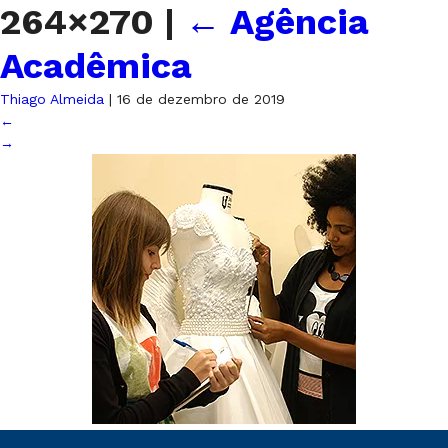
264×270
|
←
Agência
Acadêmica
Thiago Almeida
|
16 de dezembro de 2019
←
→