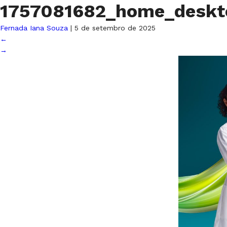
1757081682_home_deskt
Fernada Iana Souza
|
5 de setembro de 2025
←
→