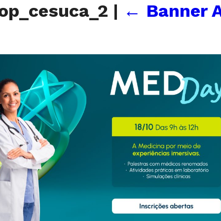
op_cesuca_2
|
←
Banner 