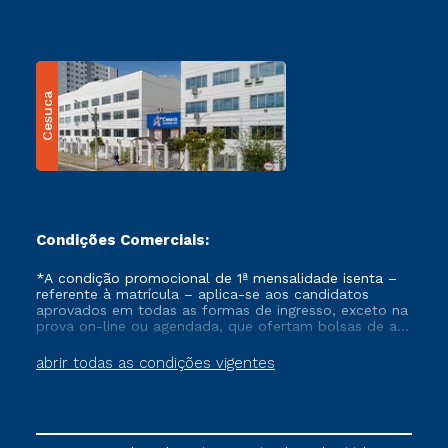
Cesuca
Condições Comerciais:
*A condição promocional de 1ª mensalidade isenta –
referente à matrícula – aplica-se aos candidatos
aprovados em todas as formas de ingresso, exceto na
prova on-line ou agendada, que ofertam bolsas de até
50% de desconto, ambos ingressantes no semestre
vigente, que ainda não tenham efetivado e/ou não
abrir todas as condições vigentes
tenham cancelado ou trancado sua matrícula em uma
das Instituições da Cruzeiro do Sul Educacional, no
período de um ano. Tais condições não se aplicam
aos cursos de Medicina, e também para matriculados
via FIES, Prouni e outros programas governamentais, e