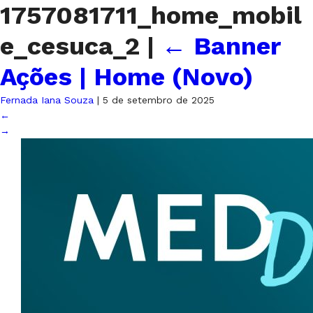
1757081711_home_mobil
e_cesuca_2
|
←
Banner
Ações | Home (Novo)
Fernada Iana Souza
|
5 de setembro de 2025
←
→