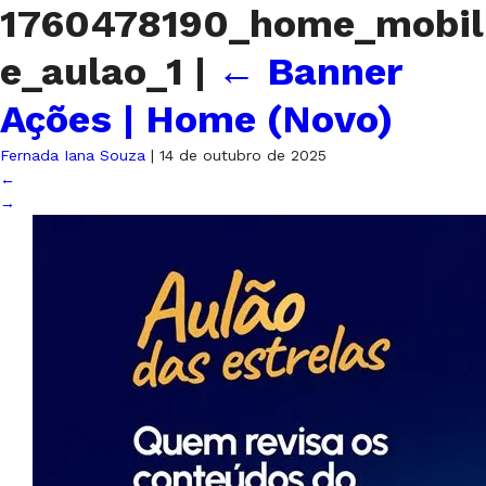
1760478190_home_mobil
e_aulao_1
|
←
Banner
Ações | Home (Novo)
Fernada Iana Souza
|
14 de outubro de 2025
←
→