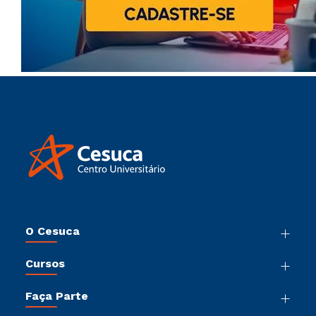
O Cesuca
Nossa História
Cursos
Sala de Imprensa
Graduação
Trabalhe Conosco
Faça Parte
Pós-Graduação
Sou Colaborador
Vestibular Múltipla Escolha