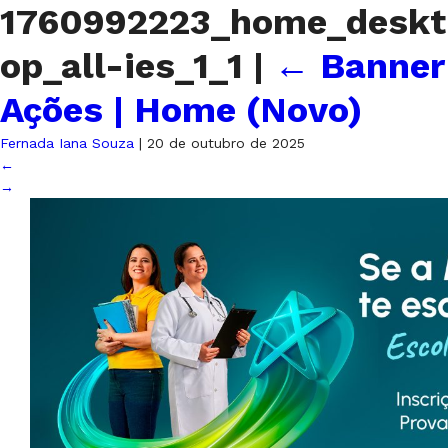
1760992223_home_deskt
op_all-ies_1_1
|
←
Banner
Ações | Home (Novo)
Fernada Iana Souza
|
20 de outubro de 2025
←
→