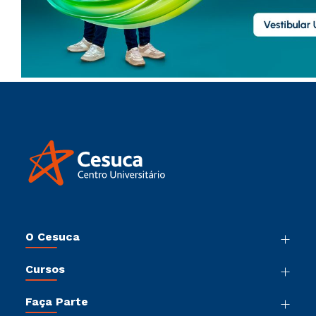
O Cesuca
Nossa História
Cursos
Sala de Imprensa
Graduação
Trabalhe Conosco
Faça Parte
Pós-Graduação
Sou Colaborador