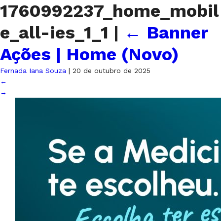
1760992237_home_mobil
e_all-ies_1_1
|
←
Banner
Ações | Home (Novo)
Fernada Iana Souza
|
20 de outubro de 2025
←
→