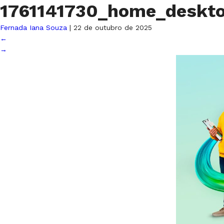
1761141730_home_deskto
Fernada Iana Souza
|
22 de outubro de 2025
←
→