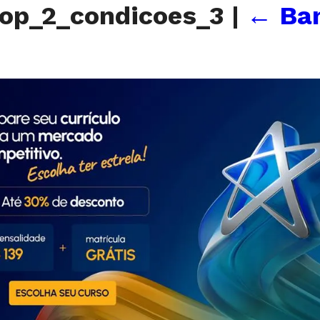
op_2_condicoes_3
|
←
Ba