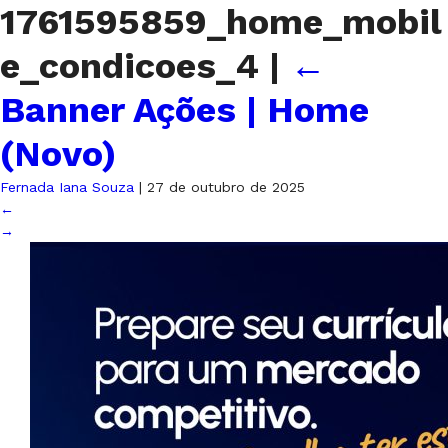
1761595859_home_mobil
e_condicoes_4
|
←
Banner Ações | Home
(Novo)
Fernada Iana Souza
|
27 de outubro de 2025
←
→