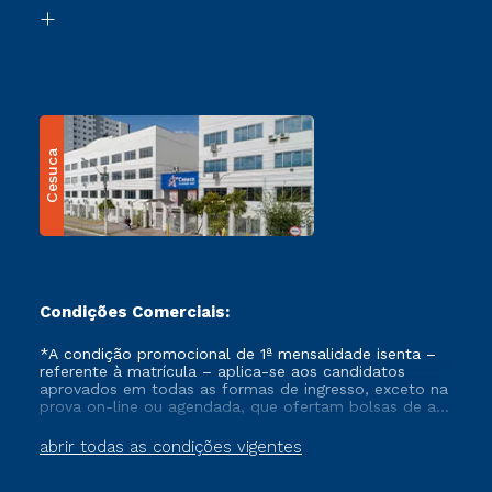
Biblioteca
Transferência
Cesuca
Condições Comerciais:
*A condição promocional de 1ª mensalidade isenta –
referente à matrícula – aplica-se aos candidatos
aprovados em todas as formas de ingresso, exceto na
prova on-line ou agendada, que ofertam bolsas de até
50% de desconto, ambos ingressantes no semestre
vigente, que ainda não tenham efetivado e/ou não
abrir todas as condições vigentes
tenham cancelado ou trancado sua matrícula em uma
das Instituições da Cruzeiro do Sul Educacional, no