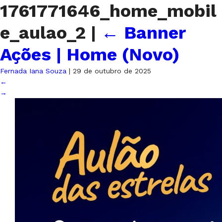
1761771646_home_mobil
e_aulao_2
|
←
Banner
Ações | Home (Novo)
Fernada Iana Souza
|
29 de outubro de 2025
←
→