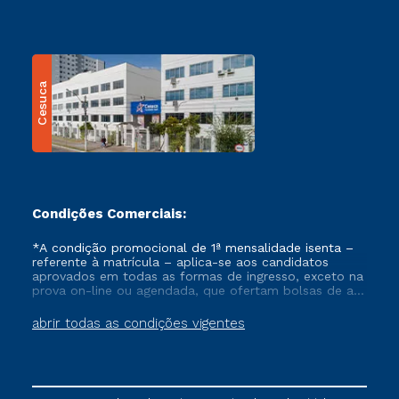
Cesuca
Condições Comerciais:
*A condição promocional de 1ª mensalidade isenta –
referente à matrícula – aplica-se aos candidatos
aprovados em todas as formas de ingresso, exceto na
prova on-line ou agendada, que ofertam bolsas de até
50% de desconto, ambos ingressantes no semestre
vigente, que ainda não tenham efetivado e/ou não
abrir todas as condições vigentes
tenham cancelado ou trancado sua matrícula em uma
das Instituições da Cruzeiro do Sul Educacional, no
período de um ano. Tais condições não se aplicam
aos cursos de Medicina, e também para matriculados
via FIES, Prouni e outros programas governamentais, e