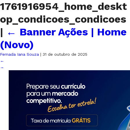
1761916954_home_deskt
op_condicoes_condicoes
|
←
Banner Ações | Home
(Novo)
Fernada Iana Souza
|
31 de outubro de 2025
←
→