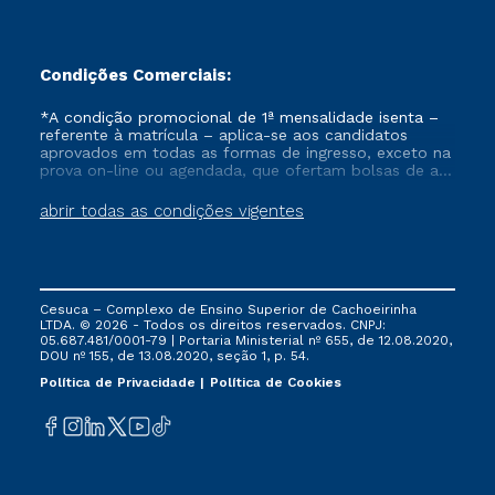
Condições Comerciais:
*A condição promocional de 1ª mensalidade isenta –
referente à matrícula – aplica-se aos candidatos
aprovados em todas as formas de ingresso, exceto na
prova on-line ou agendada, que ofertam bolsas de até
50% de desconto, ambos ingressantes no semestre
vigente, que ainda não tenham efetivado e/ou não
abrir todas as condições vigentes
tenham cancelado ou trancado sua matrícula em uma
das Instituições da Cruzeiro do Sul Educacional, no
período de um ano. Tais condições não se aplicam
aos cursos de Medicina, e também para matriculados
via FIES, Prouni e outros programas governamentais, e
Cesuca – Complexo de Ensino Superior de Cachoeirinha
não se acumula com nenhuma outra campanha
LTDA. © 2026 - Todos os direitos reservados. CNPJ:
ofertada pela Instituição.
05.687.481/0001-79 | Portaria Ministerial nº 655, de 12.08.2020,
DOU nº 155, de 13.08.2020, seção 1, p. 54.
Política de Privacidade
Política de Cookies