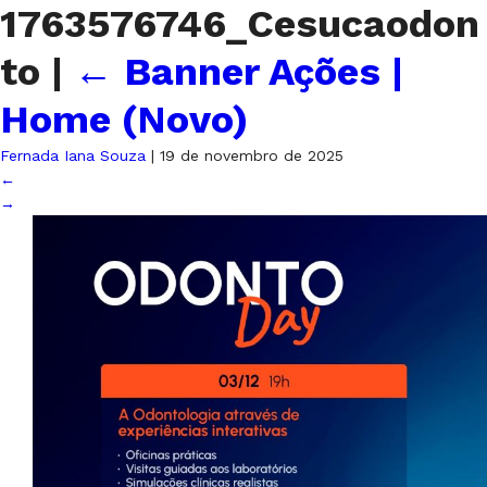
1763576746_Cesucaodon
to
|
←
Banner Ações |
Home (Novo)
Fernada Iana Souza
|
19 de novembro de 2025
←
→