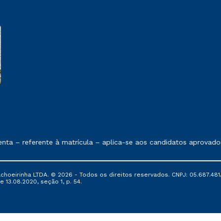
e exposto no contrato de prestação de serviços
 – referente à matrícula – aplica-se aos candidatos aprovados e
oeirinha LTDA. © 2026 - Todos os direitos reservados. CNPJ: 05.687.481/
e 13.08.2020, seção 1, p. 54.