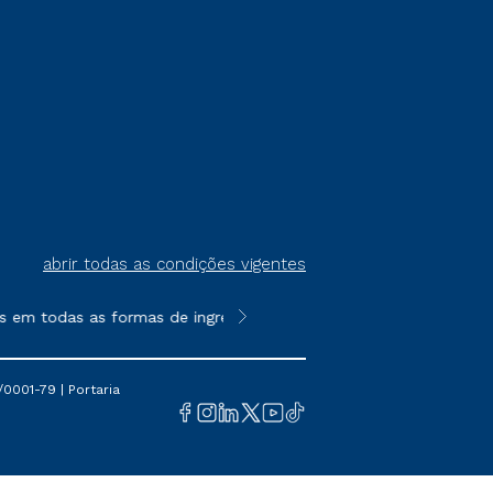
abrir todas as condições vigentes
m todas as formas de ingresso, exceto na prova on-line ou agen
**Semipresencial é um formato do E
0001-79 | Portaria