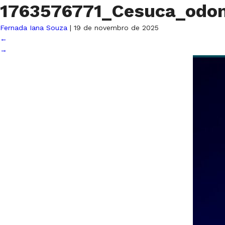
1763576771_Cesuca_odo
Fernada Iana Souza
|
19 de novembro de 2025
←
→