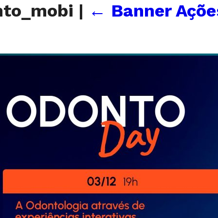
nto_mobi
|
←
Banner Açõe