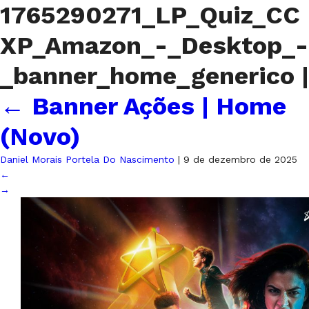
1765290271_LP_Quiz_CC
XP_Amazon_-_Desktop_-
_banner_home_generico
|
←
Banner Ações | Home
(Novo)
Daniel Morais Portela Do Nascimento
|
9 de dezembro de 2025
←
→