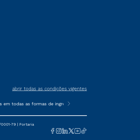
abrir todas as condições vigentes
 todas as formas de ingresso, exceto na prova on-line ou agend
**Semipresencial é um formato do E
0001-79 | Portaria