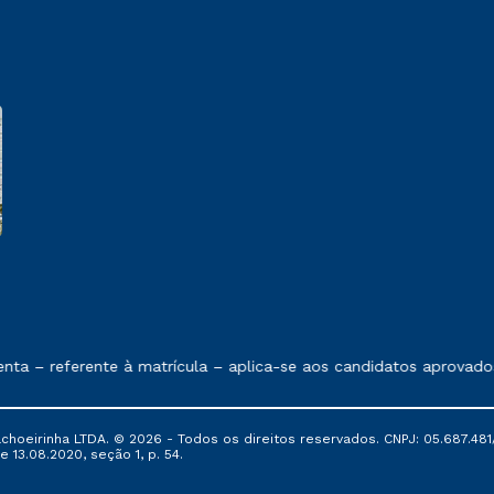
e exposto no contrato de prestação de serviços
– referente à matrícula – aplica-se aos candidatos aprovados em
oeirinha LTDA. © 2026 - Todos os direitos reservados. CNPJ: 05.687.481/
e 13.08.2020, seção 1, p. 54.