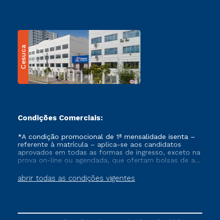
Cesuca
Condições Comerciais:
*A condição promocional de 1ª mensalidade isenta –
referente à matrícula – aplica-se aos candidatos
aprovados em todas as formas de ingresso, exceto na
prova on-line ou agendada, que ofertam bolsas de até
50% de desconto, ambos ingressantes no semestre
vigente, que ainda não tenham efetivado e/ou não
abrir todas as condições vigentes
tenham cancelado ou trancado sua matrícula em uma
das Instituições da Cruzeiro do Sul Educacional, no
período de um ano. Tais condições não se aplicam
aos cursos de Medicina, e também para matriculados
via FIES, Prouni e outros programas governamentais, e