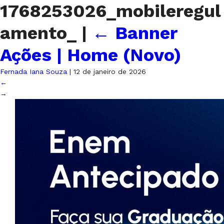
1768253026_mobileregul
amento_
|
←
Banner
Ações | Home (Novo)
Fernada Iana Souza
|
12 de janeiro de 2026
←
→